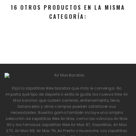
16 OTROS PRODUCTOS EN LA MISMA
CATEGORÍA:
Elija la zapatillas Nike baratas que más le convenga. No
importa qué tipo de deporte o estilo le guste, los nuevos
Nike Air
Max baratas
que cubren carreras, entrenamiento, tenis,
baloncesto y otros campos pueden satisfacer sus
necesidades. Nuestra gama también incluye una amplia
selección de zapatillas Nike Air Max, como las icónicas Air Max
90 y las famosas zapatillas Nike Air Max 97, VaporMax, Air Max
270, Air Max 98, Air Max TN, Air Presto o Huarache. Los zapatillas