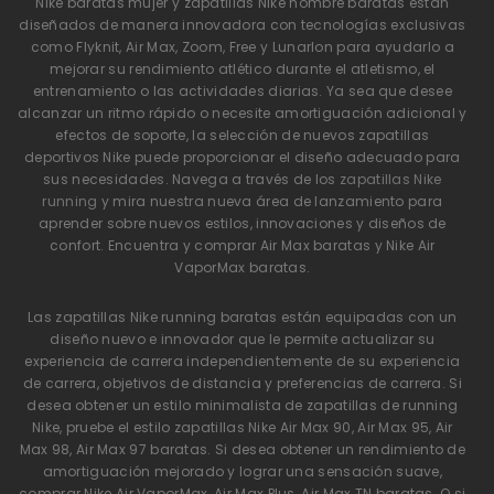
Nike baratas mujer y zapatillas Nike hombre baratas están
diseñados de manera innovadora con tecnologías exclusivas
como Flyknit, Air Max, Zoom, Free y Lunarlon para ayudarlo a
mejorar su rendimiento atlético durante el atletismo, el
entrenamiento o las actividades diarias. Ya sea que desee
alcanzar un ritmo rápido o necesite amortiguación adicional y
efectos de soporte, la selección de nuevos zapatillas
deportivos Nike puede proporcionar el diseño adecuado para
sus necesidades. Navega a través de los
zapatillas Nike
running
y mira nuestra nueva área de lanzamiento para
aprender sobre nuevos estilos, innovaciones y diseños de
confort. Encuentra y comprar Air Max baratas y Nike Air
VaporMax baratas.
Las zapatillas Nike running baratas están equipadas con un
diseño nuevo e innovador que le permite actualizar su
experiencia de carrera independientemente de su experiencia
de carrera, objetivos de distancia y preferencias de carrera. Si
desea obtener un estilo minimalista de zapatillas de running
Nike, pruebe el estilo zapatillas Nike Air Max 90, Air Max 95, Air
Max 98, Air Max 97 baratas. Si desea obtener un rendimiento de
amortiguación mejorado y lograr una sensación suave,
comprar Nike Air VaporMax, Air Max Plus, Air Max TN baratas. O si