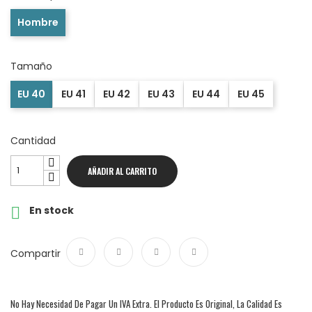
Hombre
Tamaño
EU 40
EU 41
EU 42
EU 43
EU 44
EU 45
Cantidad
AÑADIR AL CARRITO
En stock

Compartir
Compartir
Tuitear
Google+
Pinterest
No Hay Necesidad De Pagar Un IVA Extra. El Producto Es Original, La Calidad Es