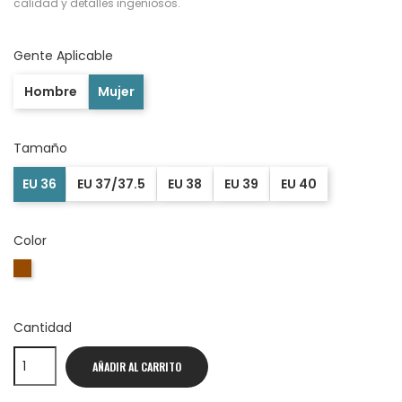
calidad y detalles ingeniosos.
Gente Aplicable
Hombre
Mujer
Tamaño
EU 36
EU 37/37.5
EU 38
EU 39
EU 40
Color
Marrón
Cantidad
AÑADIR AL CARRITO