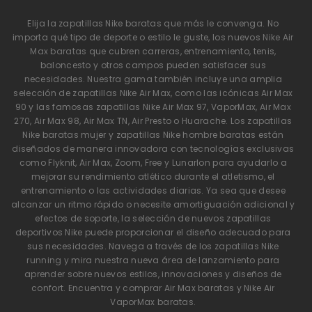
Elija la zapatillas Nike baratas que más le convenga. No
importa qué tipo de deporte o estilo le guste, los nuevos
Nike Air
Max baratas
que cubren carreras, entrenamiento, tenis,
baloncesto y otros campos pueden satisfacer sus
necesidades. Nuestra gama también incluye una amplia
selección de zapatillas Nike Air Max, como las icónicas Air Max
90 y las famosas zapatillas Nike Air Max 97, VaporMax, Air Max
270, Air Max 98, Air Max TN, Air Presto o Huarache. Los zapatillas
Nike baratas mujer y zapatillas Nike hombre baratas están
diseñados de manera innovadora con tecnologías exclusivas
como Flyknit, Air Max, Zoom, Free y Lunarlon para ayudarlo a
mejorar su rendimiento atlético durante el atletismo, el
entrenamiento o las actividades diarias. Ya sea que desee
alcanzar un ritmo rápido o necesite amortiguación adicional y
efectos de soporte, la selección de nuevos zapatillas
deportivos Nike puede proporcionar el diseño adecuado para
sus necesidades. Navega a través de los
zapatillas Nike
running
y mira nuestra nueva área de lanzamiento para
aprender sobre nuevos estilos, innovaciones y diseños de
confort. Encuentra y comprar Air Max baratas y Nike Air
VaporMax baratas.