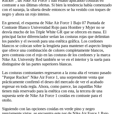
Rucker", las Nike Air Force 1 han estado aplicando costuras en
contraste a sus últimas ofertas. Si bien la tendencia había comenzado
con el naranja, la silueta desde entonces se ha vestido con toques de
negro y ahora un rojo intenso.
En general, el esquema de Nike Air Force 1 Bajo 07 Puntada de
Contraste Blanco Universidad Rojo para Hombre y Myjer no se
desvía mucho de los Triple White GR que se ofrecen en masa. El
principal factor diferenciador serían las costuras rojas que delimitan
los paneles y el swoosh para una estética gráfica. Los cordones
blancos se colocan sobre la lengüeta para mantener el aspecto limpio
que ofrece una combinación de colores completamente blancos,
pero contrasta con el rojo en las costuras de los cordones y la marca
Nike Air. University Red también se ve en el interior y la suela para
distinguirse de las partes superiores blancas.
Las costuras contrastantes regresaron a la zona alta el verano pasado
"Parque Rucker" Nike Air Force 1, una sorprendente venta que
prácticamente confirmó el deseo del mercado de ver el acabado
regresar en toda regla. Ahora, como parece, las zapatillas Nike
tienen más reservado para la estética con esta, la tercera de una
supuesta serie de Nike Air Force 1 cosidas en contraste para el
otoño.
Siguiendo con las opciones cosidas en verde pino y negro
previamente vistas, se encuentra este par de Nike Air Force 1 Bajo