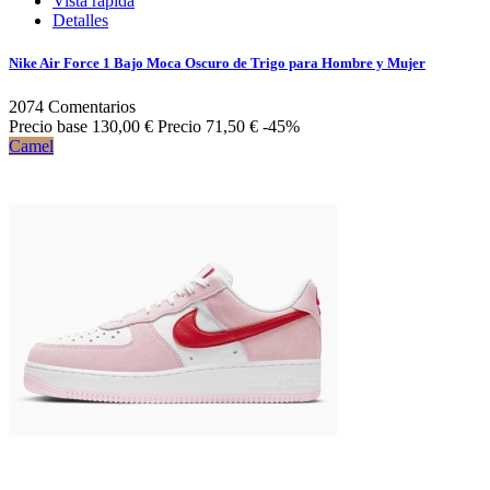
Vista rápida
Detalles
Nike Air Force 1 Bajo Moca Oscuro de Trigo para Hombre y Mujer
2074
Comentarios
Precio base
130,00 €
Precio
71,50 €
-45%
Camel