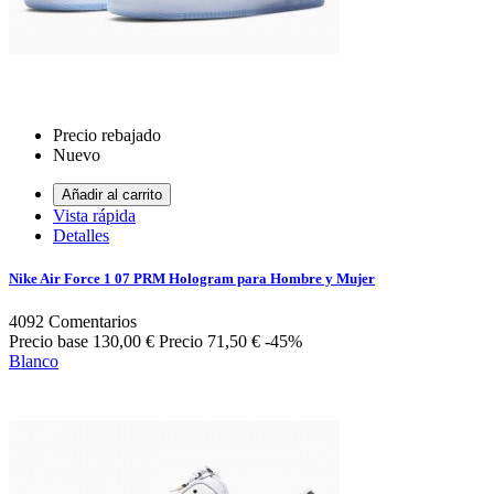
Precio rebajado
Nuevo
Añadir al carrito
Vista rápida
Detalles
Nike Air Force 1 07 PRM Hologram para Hombre y Mujer
4092
Comentarios
Precio base
130,00 €
Precio
71,50 €
-45%
Blanco