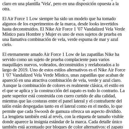
claro en una plantilla 'Vela', pero en una disposición opuesta a la
otra.
El Air Force 1 Low siempre ha sido un modelo que ha tomado
algunos de los experimentos de la marca, desde looks invertidos
hasta deconstruidos. El Nike Air Force 1 '07 Vandalized Vela Verde
Místico para Hombre y Mujer es uno de esos sujetos de prueba en
una llamativa combinación de vela, verde espuma de mar y azul
cielo.
El eternamente amado Air Force 1 Low de las zapatillas Nike ha
servido como un sujeto de prueba complaciente para varios
maquillajes nuevos, volteados, deconstruidos y reelaborados a lo
largo de 2019. Uno de estos estilos alternativos es el Nike Air Force
1 '07 Vandalized Vela Verde Místico, unas zapatillas que acaban de
apareció en una atractiva combinación de vela, verde y azul claro.
Aunque la combinación de colores es realmente clásica, el estilo en
el que se aplica y la construcción del zapato es todo lo contrario. La
parte superior está construida con cuero curtido de alta calidad,
mientras que las costuras entre el panel lateral y el contrafuerte del
talón están despegadas tanto en el lateral como en el medio, lo que
permite que cada Swoosh de gamuza ofrezca un aspecto dividido.
La lengüeta también está al revés, con la etiqueta de tamaño visible
donde aparece la insignia estándar de la marca. Cada detalle único
también está acentuado por bloques de color alternativos: el zapato