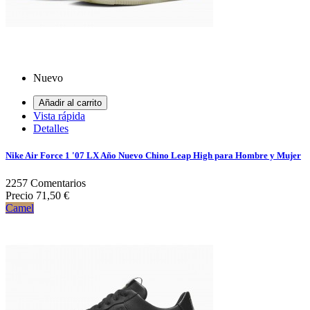
Nuevo
Añadir al carrito
Vista rápida
Detalles
Nike Air Force 1 '07 LX Año Nuevo Chino Leap High para Hombre y Mujer
2257
Comentarios
Precio
71,50 €
Camel