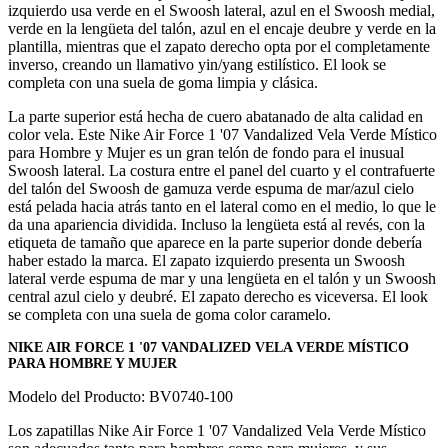
izquierdo usa verde en el Swoosh lateral, azul en el Swoosh medial,
verde en la lengüeta del talón, azul en el encaje deubre y verde en la
plantilla, mientras que el zapato derecho opta por el completamente
inverso, creando un llamativo yin/yang estilístico. El look se
completa con una suela de goma limpia y clásica.
La parte superior está hecha de cuero abatanado de alta calidad en
color vela. Este Nike Air Force 1 '07 Vandalized Vela Verde Místico
para Hombre y Mujer es un gran telón de fondo para el inusual
Swoosh lateral. La costura entre el panel del cuarto y el contrafuerte
del talón del Swoosh de gamuza verde espuma de mar/azul cielo
está pelada hacia atrás tanto en el lateral como en el medio, lo que le
da una apariencia dividida. Incluso la lengüeta está al revés, con la
etiqueta de tamaño que aparece en la parte superior donde debería
haber estado la marca. El zapato izquierdo presenta un Swoosh
lateral verde espuma de mar y una lengüeta en el talón y un Swoosh
central azul cielo y deubré. El zapato derecho es viceversa. El look
se completa con una suela de goma color caramelo.
NIKE AIR FORCE 1 '07 VANDALIZED VELA VERDE MÍSTICO
PARA HOMBRE Y MUJER
Modelo del Producto: BV0740-100
Los zapatillas Nike Air Force 1 '07 Vandalized Vela Verde Místico