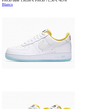
Precio base
130,00 €
Precio
71,50 €
-45%
Blanco