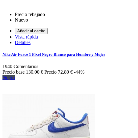
Precio rebajado
Nuevo
Añadir al carrito
Vista rápida
Detalles
Nike Air Force 1 Pixel Negro Blanco para Hombre y Mujer
1940
Comentarios
Precio base
130,00 €
Precio
72,80 €
-44%
Negro