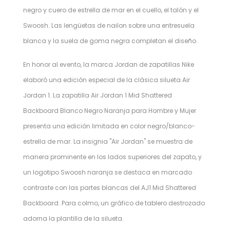
negro y cuero de estrella de mar en el cuello, el talón y el
Swoosh. Las lengüetas de nailon sobre una entresuela
blanca y la suela de goma negra completan el diseño.
En honor al evento, la marca Jordan de zapatillas Nike
elaboró ​​una edición especial de la clásica silueta Air
Jordan 1. La zapatilla Air Jordan 1 Mid Shattered
Backboard Blanco Negro Naranja para Hombre y Mujer
presenta una edición limitada en color negro/blanco-
estrella de mar. La insignia "Air Jordan" se muestra de
manera prominente en los lados superiores del zapato, y
un logotipo Swoosh naranja se destaca en marcado
contraste con las partes blancas del AJ1 Mid Shattered
Backboard. Para colmo, un gráfico de tablero destrozado
adorna la plantilla de la silueta.