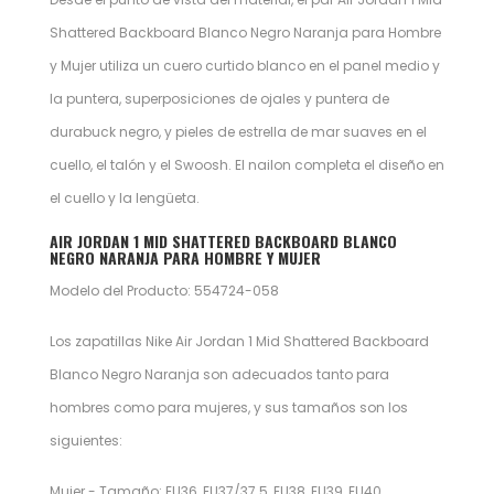
Shattered Backboard Blanco Negro Naranja para Hombre
y Mujer utiliza un cuero curtido blanco en el panel medio y
la puntera, superposiciones de ojales y puntera de
durabuck negro, y pieles de estrella de mar suaves en el
cuello, el talón y el Swoosh. El nailon completa el diseño en
el cuello y la lengüeta.
AIR JORDAN 1 MID SHATTERED BACKBOARD BLANCO
NEGRO NARANJA PARA HOMBRE Y MUJER
Modelo del Producto: 554724-058
Los zapatillas Nike Air Jordan 1 Mid Shattered Backboard
Blanco Negro Naranja son adecuados tanto para
hombres como para mujeres, y sus tamaños son los
siguientes:
Mujer - Tamaño: EU36, EU37/37.5, EU38, EU39, EU40