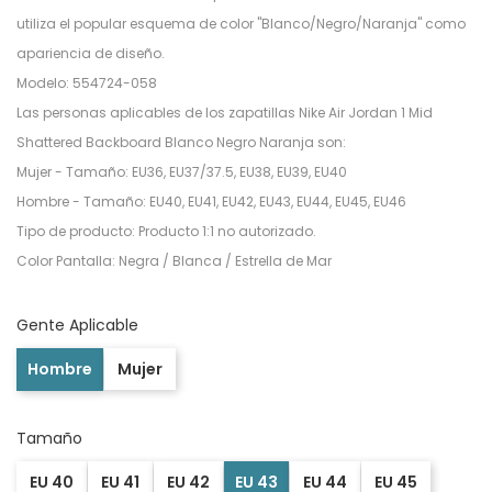
utiliza el popular esquema de color "Blanco/Negro/Naranja" como
apariencia de diseño.
Modelo: 554724-058
Las personas aplicables de los zapatillas Nike Air Jordan 1 Mid
Shattered Backboard Blanco Negro Naranja son:
Mujer - Tamaño: EU36, EU37/37.5, EU38, EU39, EU40
Hombre - Tamaño: EU40, EU41, EU42, EU43, EU44, EU45, EU46
Tipo de producto: Producto 1:1 no autorizado.
Color Pantalla: Negra / Blanca / Estrella de Mar
Gente Aplicable
Hombre
Mujer
Tamaño
EU 40
EU 41
EU 42
EU 43
EU 44
EU 45