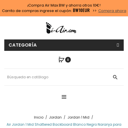
¡Compra Air Max BW y ahorra otros 10€!
BW10EUR
Carrito de compras ingrese el cupón:
>>
Compra ahora
CATEGORÍA
0
search
Inicio
Jordan
Jordan 1 Mid
Air Jordan 1 Mid Shattered Backboard Blanco Negro Naranja para