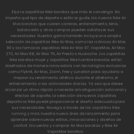
Elija la zapatillas Nike baratas que más le convenga. No
importa qué tipo de deporte o estilo le guste, los nuevos
Nike Air
Max baratas
que cubren carreras, entrenamiento, tenis,
baloncesto y otros campos pueden satisfacer sus
necesidades. Nuestra gama también incluye una amplia
selección de zapatillas Nike Air Max, como las icónicas Air Max
90 y las famosas zapatillas Nike Air Max 97, VaporMax, Air Max
270, Air Max 98, Air Max TN, Air Presto o Huarache. Los zapatillas
Nike baratas mujer y zapatillas Nike hombre baratas están
diseñados de manera innovadora con tecnologías exclusivas
como Flyknit, Air Max, Zoom, Free y Lunarlon para ayudarlo a
mejorar su rendimiento atlético durante el atletismo, el
entrenamiento o las actividades diarias. Ya sea que desee
alcanzar un ritmo rápido o necesite amortiguación adicional y
efectos de soporte, la selección de nuevos zapatillas
deportivos Nike puede proporcionar el diseño adecuado para
sus necesidades. Navega a través de los
zapatillas Nike
running
y mira nuestra nueva área de lanzamiento para
aprender sobre nuevos estilos, innovaciones y diseños de
confort. Encuentra y comprar Air Max baratas y Nike Air
VaporMax baratas.